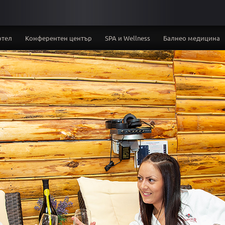
отел
Конферентен център
SPA и Wellness
Балнео медицина