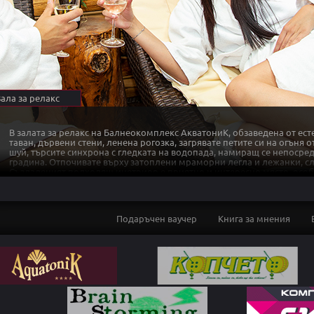
Зала за релакс
В залата за релакс на Балнеокомплекс АкватониК, обзаведена от ест
таван, дървени стени, ленена рогозка, загрявате петите си на огъня 
шуй, търсите синхрона с гледката на водопада, намиращ се непосред
градина. Отпочивате върху затоплени мраморни легла и лежанки, с
Създаденият подходящ инетриор е приятно и интересно място, особ
възстановите енергийния баланс. Слушалки с 3 канала релаксираща 
пламъка на свещи и камина ще Ви отведат в друг свят, за незабрави
Подаръчен ваучер
Книга за мнения