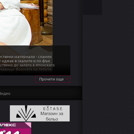
ествени материали - сламен
от оджак в скалите и по фън
ствено до залата в японската
ледващи формата на тялото.
ено когато трябва да
музика в съчетание с
Прочети още
ми спомени
Видео