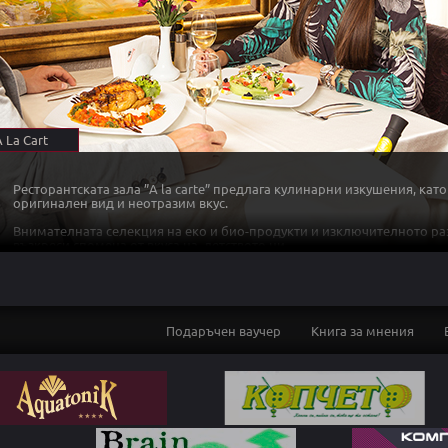
 La Cart
Ресторантската зала ”A la carte” предлага кулинарни изкушения, като
оригинален вид и неотразим вкус.
Внимателната селекция на еко и био-продукти и изключителното ра
възкреси спомeна от вкуса на детството ни.
Предлаганите напитки и вина са селектирани от сертифицирани енол
има най-добро съотношение цена–качество.
Подаръчен ваучер
Книга за мнения