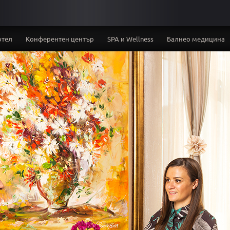
отел
Конферентен център
SPA и Wellness
Балнео медицина