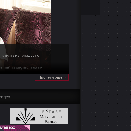
 ястията изненадват с
знообразие, цели да се
Прочети още
ози и сомелиери, така че да
Видео