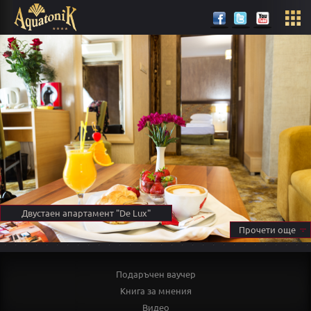
Двустаен апартамент "De Lux"
Двустайният апартамент е модерно обзаведен с два
Прочети още
телевизора, климатик, спалня, двуместен разтегателен
диван, мини бар, термокана, сешоар и телефон.
Притежава SOS аларма, противопожарна система,
контрол на достъпа, безплатен кабелен и Wi Fi интернет..
Подаръчен ваучер
На разположение е тераса с обща площ 110 кв.м. Площта
на апартамента е 35 кв.м.
Книга за мнения
Видео