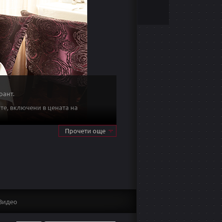
рант.
ите, включени в цената на
 ястията изненадват с
Прочети още
знообразие, цели да се
ози и сомелиери, така че да
Видео