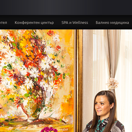
отел
Конферентен център
SPA и Wellness
Балнео медицина