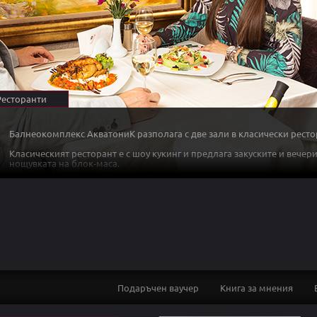
Ресторанти
Балнеокомплекс АкватониК разполага с две зали в класически ресто
Класическият ресторант е с шоу кукинг и предлага закуските и вечер
нощувката на блок-маса.
Ресторантската зала ”A la carte” предлага кулинарни изкушения, като
оригинален вид и неотразим вкус.
Внимателната селекция на еко и био-продукти и изключителното ра
възкреси спомeна от вкуса на детството ни.
Предлаганите напитки и вина са селектирани от сертифицирани енол
има най-добро съотношение цена–качество.
Подаръчен ваучер
Книга за мнения